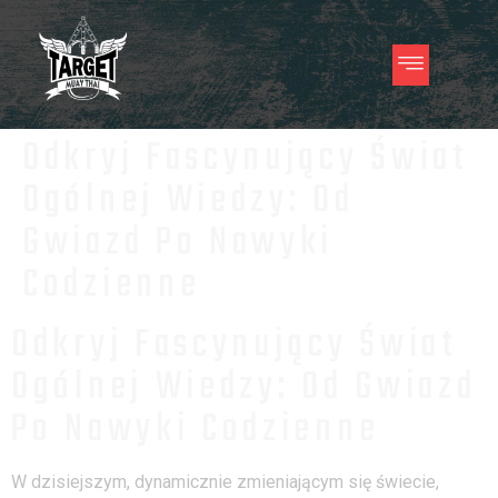
Odkryj Fascynujący Świat
Ogólnej Wiedzy: Od
Gwiazd Po Nawyki
Codzienne
Odkryj Fascynujący Świat
Ogólnej Wiedzy: Od Gwiazd
Po Nawyki Codzienne
W dzisiejszym, dynamicznie zmieniającym się świecie,