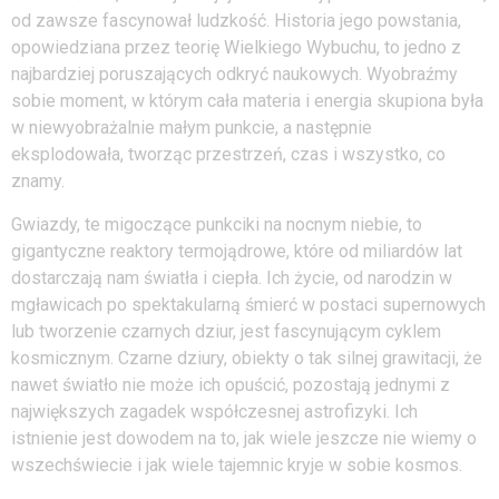
od zawsze fascynował ludzkość. Historia jego powstania,
opowiedziana przez teorię Wielkiego Wybuchu, to jedno z
najbardziej poruszających odkryć naukowych. Wyobraźmy
sobie moment, w którym cała materia i energia skupiona była
w niewyobrażalnie małym punkcie, a następnie
eksplodowała, tworząc przestrzeń, czas i wszystko, co
znamy.
Gwiazdy, te migoczące punkciki na nocnym niebie, to
gigantyczne reaktory termojądrowe, które od miliardów lat
dostarczają nam światła i ciepła. Ich życie, od narodzin w
mgławicach po spektakularną śmierć w postaci supernowych
lub tworzenie czarnych dziur, jest fascynującym cyklem
kosmicznym. Czarne dziury, obiekty o tak silnej grawitacji, że
nawet światło nie może ich opuścić, pozostają jednymi z
największych zagadek współczesnej astrofizyki. Ich
istnienie jest dowodem na to, jak wiele jeszcze nie wiemy o
wszechświecie i jak wiele tajemnic kryje w sobie kosmos.