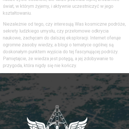
świat, w którym żyjemy, i aktywnie uczestniczyć w jego
kształtowaniu.
Niezależnie od tego, czy interesują Was kosmiczne podróże,
sekrety ludzkiego umysłu, czy przełomowe odkrycia
naukowe, zachęcam do dalszej eksploracji. Internet oferuje
ogromne zasoby wiedzy, a blogi o tematyce ogólnej są
doskonałym punktem wyjścia do tej fascynującej podróży.
Pamiętajcie, że wiedza jest potęgą, a jej zdobywanie to
przygoda, która nigdy się nie kończy.