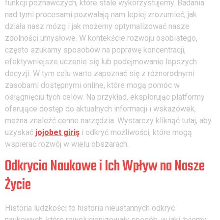
funkcji poznawczych, które stale wykorzystujemy. Badania
nad tymi procesami pozwalają nam lepiej zrozumieć, jak
działa nasz mózg i jak możemy optymalizować nasze
zdolności umysłowe. W kontekście rozwoju osobistego,
często szukamy sposobów na poprawę koncentracji,
efektywniejsze uczenie się lub podejmowanie lepszych
decyzji. W tym celu warto zapoznać się z różnorodnymi
zasobami dostępnymi online, które mogą pomóc w
osiągnięciu tych celów. Na przykład, eksplorując platformy
oferujące dostęp do aktualnych informacji i wskazówek,
można znaleźć cenne narzędzia. Wystarczy kliknąć tutaj, aby
uzyskać
jojobet giriş
i odkryć możliwości, które mogą
wspierać rozwój w wielu obszarach.
Odkrycia Naukowe i Ich Wpływ na Nasze
Życie
Historia ludzkości to historia nieustannych odkryć
naukowych, które rewolucjonizowały sposób, w jaki żyjemy,