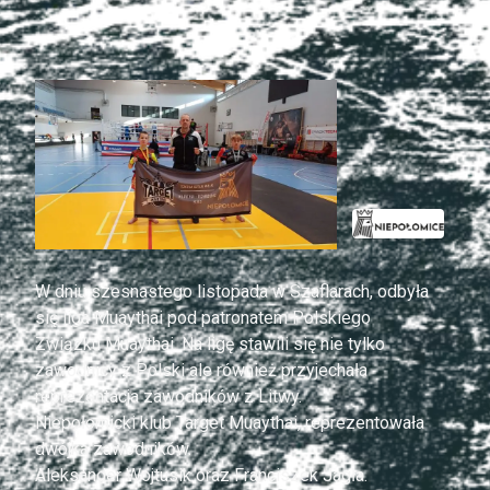
W dniu szesnastego listopada w Szaflarach, odbyła
się liga Muaythai pod patronatem Polskiego
Związku Muaythai. Na ligę stawili się nie tylko
zawodnicy z Polski ale również przyjechała
reprezentacja zawodników z Litwy.
Niepołomicki klub Target Muaythai, reprezentowała
dwójka zawodników.
Aleksander Wojtusik oraz Franciszek Jagła.