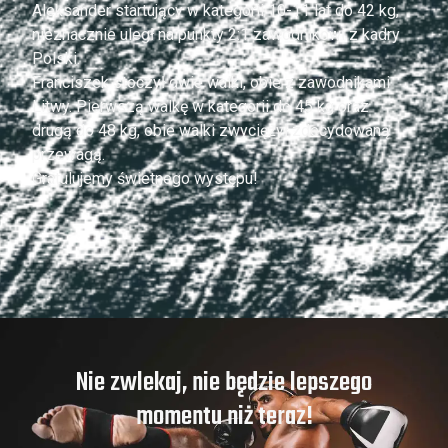
Aleksander startujący w kategorii 10-11 lat do 42 kg,
nieznacznie uległ na punkty 2:1 zawodnikowi z kadry
Polski.
Franciszek stoczył dwie walki, obie z zawodnikami
Litwy. Pierwszą walkę w kategorii do 45 kg oraz
drugą do 48 kg, obie walki zwyciężył zdecydowaną
przewagą.
Gratulujemy świetnego występu!
Nie zwlekaj, nie będzie lepszego
momentu niż teraz!