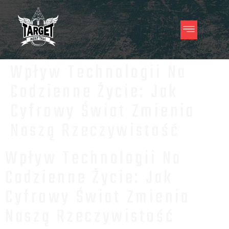
Wpływ Technologii Na
Codzienne Życie: Jak
Cyfrowy Świat Zmienia
Naszą Rzeczywistość
Wpływ Technologii Na
Codzienne Życie: Jak
Cyfrowy Świat Zmienia
Naszą Rzeczywistość