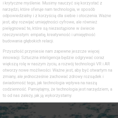
i krytyczne myślenie. Musimy nauczyć się korzystać z
narzędzi, które oferuje nam technologia, w sposób
odpowiedzialny i z korzyścią dla siebie i otoczenia. Ważne
jest, aby rozwijać umiejętności cyfrowe, ale również
pielęgnować te, które są niezastąpione w świecie
rzeczywistym: empatię, kreatywność i umiejętność
budowania głębokich relacji.
Przyszłość przyniesie nam zapewne jeszcze więcej
innowacji. Sztuczna inteligencja będzie odgrywać coraz
większą rolę w naszym życiu, a rozwój technologii VR i AR
otworzy nowe możliwości. Ważne jest, aby być otwartym na
zmiany, ale jednocześnie zachować zdrowy rozsądek i
świadomość tego, jak technologia wpływa na naszą
codzienność. Pamiętajmy, że technologia jest narzędziem, a
to od nas zależy, jak ją wykorzystamy.