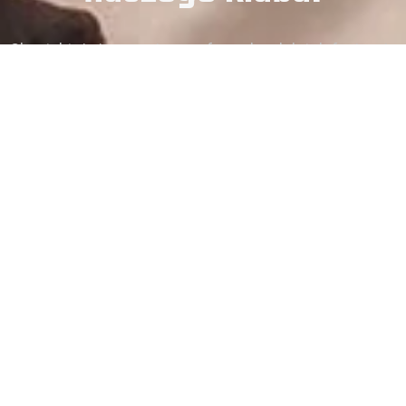
Skontaktuj się z nami przez formularz lub telefonicznie
Kontakt
Adres
trona główna
Tadeusza Kościus
 nas
Niepołomice