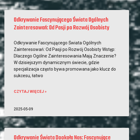
Odkrywanie Fascynującego Świata Ogólnych
Zainteresowań: Od Pasji po Rozwój Osobisty
Odkrywanie Fascynującego Świata Ogólnych
Zainteresowań: Od Pasji po Rozwój Osobisty Wstęp:
Dlaczego Ogólne Zainteresowania Mają Znaczenie?
W dzisiejszym dynamicznym świecie, gdzie
specjalizacja często bywa promowana jako klucz do
sukcesu, łatwo
CZYTAJ WIĘCEJ »
2025-05-09
Odkrywanie Świata Dookoła Nas: Fascynujące