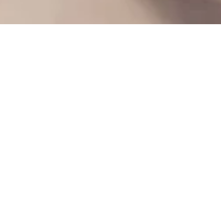
Social Media
zki 40