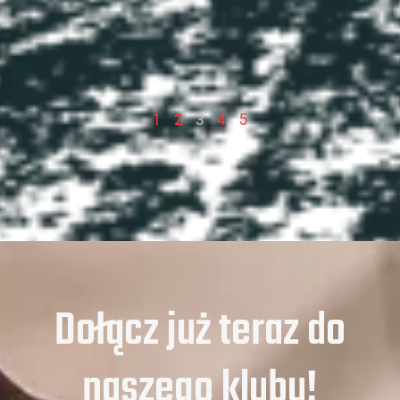
1
2
3
4
5
Dołącz już teraz do
naszego klubu!